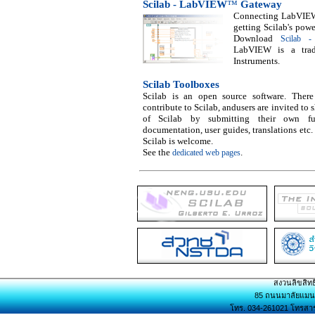
Scilab - LabVIEW
™
Gateway
Connecting LabVIEW
getting Scilab's po
Download
Scilab 
LabVIEW is a trad
Instruments.
Scilab Toolboxes
Scilab is an open source software. Ther
contribute to Scilab, andusers are invited to 
of Scilab by submitting their own fun
documentation, user guides, translations etc.
Scilab is welcome.
See the
.
dedicated web pages
สงวนลิขสิทธ
85 ถนนมาลัยแมน 
โทร. 034-261021 โทรสาร