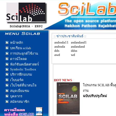
:: ข่าวประชาสัมพันธ์ ::
asdssda11
asdasdasd1
หน้าหลัก
asdssda
asdasdasd
บทเรียน scilab
dds
ddss
การประยุกต์ใช้งาน
awd
wd
ดาวน์โหลด
ฟังก์ชันคณิตศาสตร
Symbolic Toolbox
บริการฝึกอบรม
เว็บบอร์ด
HOT NEWS
โปรแกรม SCILAB พื้น
เว็บไซต์ที่น่าสนใจ
งาน
สมุดเยี่ยมชม
ฉบับปรับปรุงใหม่
บุคลากร
สมัครสมาชิก