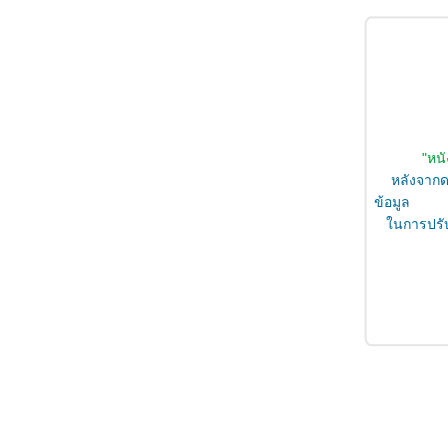
ขอบ
"หน
หลังจากดา
ข้อมูล
ในการปรับป
ข
รศ.
จิ