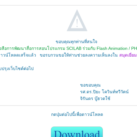
คุณทุกท่านที่สนใจ
ังสือการพัฒนาสื่อการสอนโปรแกรม SCILAB ร่วมกับ Flash Animation / PH
วน์โหลดเสร็จแล้ว ขอรบกวนขอให้ท่านช่วยลงความเห็นลงใน
สมุดเยี่ย
รุงเว็บไซต์ต่อไป
อขอบคุณ
ดร.ปิยะ โควินท์ทวีวัตน์
รันดร บู๊ฮวดใช้
กดปุ่มต่อไปนี้เพื่อดาวน์โหลด