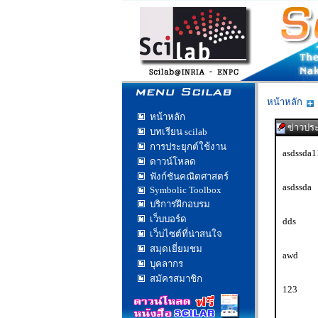
หน้าหลัก
หน้าหลัก
ข่าวประ
บทเรียน scilab
การประยุกต์ใช้งาน
asdssda1
ดาวน์โหลด
asd
ฟังก์ชันคณิตศาสตร์
asdssda
Symbolic Toolbox
asd
บริการฝึกอบรม
เว็บบอร์ด
dds
ss
เว็บไซต์ที่น่าสนใจ
สมุดเยี่ยมชม
awd
บุคลากร
aw
สมัครสมาชิก
123
1