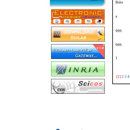
Bsbs
Beb
a
qqq
q
qqq
q
1
[1]
2
3
4
Dell Laptop PC