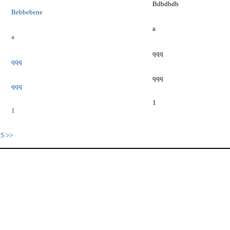
Bdbdbdb
bebene
a
a
qqq
qq
qqq
qq
1
1
5
>>